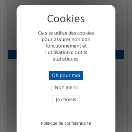
Ce site utilise des cookies
pour assurer son bon
fonctionnement et
Détecteur de CO LSG - CO
l'utilisation d'outils
Se connecter pour voir les prix
statistiques.
Détecteur de monoxyde de carbone (CO)
Détail
OK pour moi
Non merci
Je choisis
Politique de confidentialité