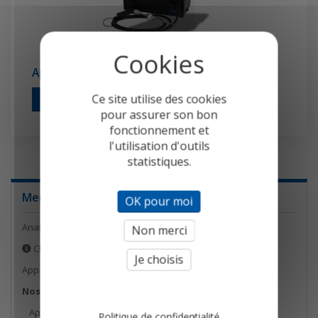
Appareils reconditionnés à neuf
Ce site utilise des cookies
Appareils reconditionnés à neuf
pour assurer son bon
fonctionnement et
l'utilisation d'outils
statistiques.
Menu
OK pour moi
Analyseurs de combustion
Non merci
Choisir votre analyseur de combustion
Je choisis
Appareils de mesure
Nos bonnes affaires
Appareils de démonstration
Politique de confidentialité