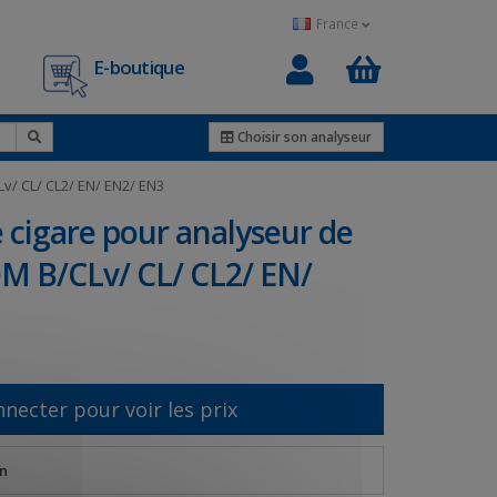
France
E-boutique
0
Choisir son analyseur
v/ CL/ CL2/ EN/ EN2/ EN3
 cigare pour analyseur de
M B/CLv/ CL/ CL2/ EN/
nnecter pour voir les prix
n