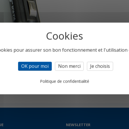
cookies pour assurer son bon fonctionnement et l'utilisation d
OK pour moi
Non merci
Je choisis
Politique de confidentialité
on ECOM
B
/ CLv
/ CL
/
CL2
/ EN/
EN2
/
EN3
UE
NEWSLETTER