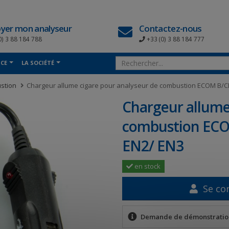
yer mon analyseur
Contactez-nous
0) 3 88 184 788
+33 (0) 3 88 184 777
NCE
LA SOCIÉTÉ
stion
Chargeur allume cigare pour analyseur de combustion ECOM B/CL
Chargeur allume
combustion ECO
EN2/ EN3
en stock
Se co
Demande de démonstratio