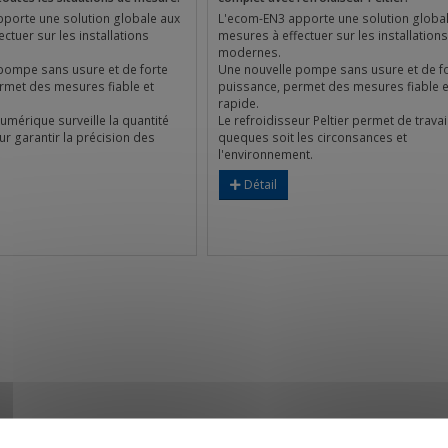
porte une solution globale aux
L'ecom-EN3 apporte une solution globa
ctuer sur les installations
mesures à effectuer sur les installations
modernes.
pompe sans usure et de forte
Une nouvelle pompe sans usure et de f
rmet des mesures fiable et
puissance, permet des mesures fiable e
rapide.
 numérique surveille la quantité
Le refroidisseur Peltier permet de travai
r garantir la précision des
queques soit les circonsances et
l'environnement.
Détail