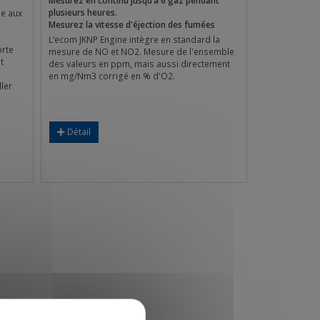
Mesurez en continu jusqu’à 6 gaz pendant
plusieurs heures.
le aux
Mesurez la vitesse d'éjection des fumées
L’ecom JKNP Engine intègre en standard la
orte
mesure de NO et NO2. Mesure de l'ensemble
t
des valeurs en ppm, mais aussi directement
en mg/Nm3 corrigé en % d'O2.
ller
Détail