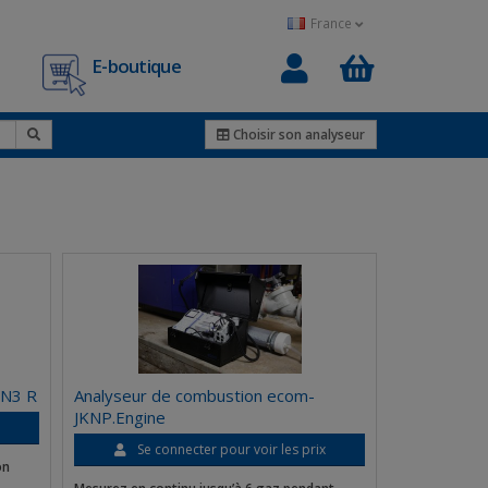
France
E-boutique
0
Choisir son analyseur
EN3 R
Analyseur de combustion ecom-
JKNP.Engine
x
Se connecter pour voir les prix
on