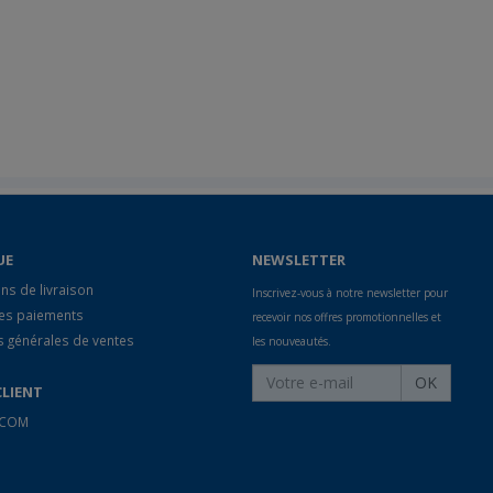
UE
NEWSLETTER
ns de livraison
Inscrivez-vous à notre newsletter pour
des paiements
recevoir nos offres promotionnelles et
s générales de ventes
les nouveautés.
OK
CLIENT
 ECOM