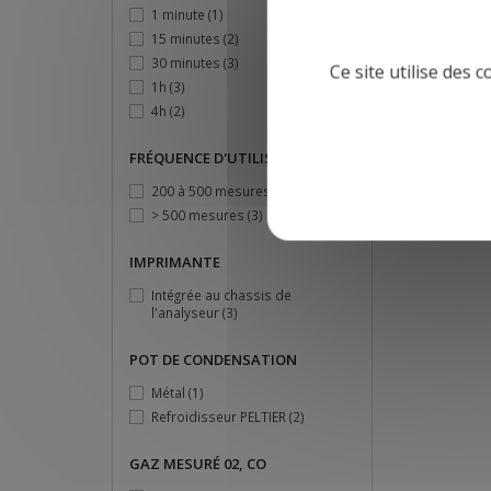
1 minute
(1)
15 minutes
(2)
30 minutes
(3)
Ce site utilise des 
1h
(3)
4h
(2)
FRÉQUENCE D'UTILISATION
200 à 500 mesures
(1)
> 500 mesures
(3)
IMPRIMANTE
Intégrée au chassis de
l'analyseur
(3)
POT DE CONDENSATION
Métal
(1)
Refroidisseur PELTIER
(2)
GAZ MESURÉ 02, CO