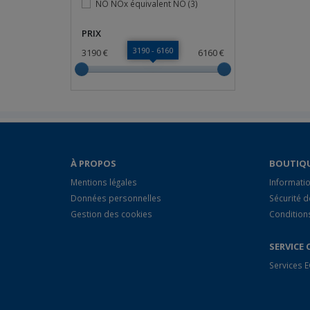
NO NOx équivalent NO
(3)
PRIX
3190 - 6160
3190 €
6160 €
À PROPOS
BOUTIQ
Mentions légales
Informatio
Données personnelles
Sécurité 
Gestion des cookies
Condition
SERVICE 
Services