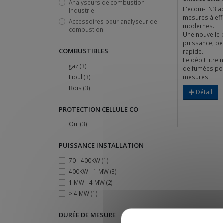
Analyseurs de combustion
L'ecom-EN3 ap
Industrie
mesures à effe
Accessoires pour analyseur de
modernes.
combustion
Une nouvelle 
puissance, pe
COMBUSTIBLES
rapide.
Le débit litre
gaz
(3)
de fumées pou
Fioul
(3)
mesures.
Bois
(3)
Détail
PROTECTION CELLULE CO
Oui
(3)
PUISSANCE INSTALLATION
70 - 400KW
(1)
400KW - 1 MW
(3)
1 MW - 4 MW
(2)
> 4 MW
(1)
DURÉE DE MESURE