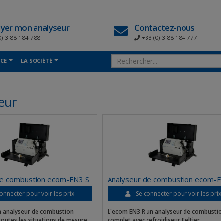
yer mon analyseur
Contactez-nous
0) 3 88 184 788
+33 (0) 3 88 184 777
NCE
LA SOCIÉTÉ
eur
de combustion ecom-EN3 S
Analyseur de combustion ecom-
onnecter pour voir les prix
Se connecter pour voir les pri
n analyseur de combustion
L'ecom EN3 R un analyseur de combusti
toutes les situations de mesure.
complet avec refroidiseur Peltier.