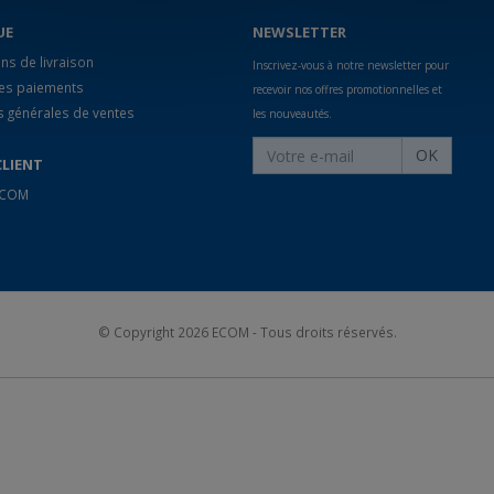
UE
NEWSLETTER
ns de livraison
Inscrivez-vous à notre newsletter pour
des paiements
recevoir nos offres promotionnelles et
s générales de ventes
les nouveautés.
OK
CLIENT
 ECOM
© Copyright 2026
ECOM
- Tous droits réservés.