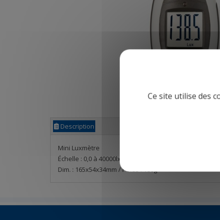
Ce site utilise des 
Description
Mini Luxmètre
Échelle : 0,0 à 40000lx / Résolution : 0,1lx / Précision : +
Dim. : 165x54x34mm / Poids : 180g