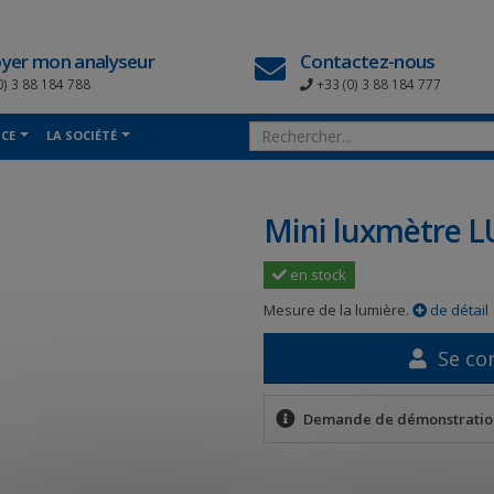
yer mon analyseur
Contactez-nous
0) 3 88 184 788
+33 (0) 3 88 184 777
NCE
LA SOCIÉTÉ
1
Mini luxmètre L
en stock
Mesure de la lumière.
de détail
Se co
Demande de démonstratio