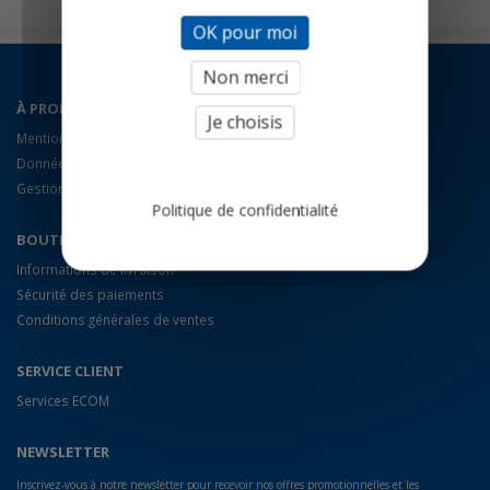
OK pour moi
Non merci
À PROPOS
Je choisis
Mentions légales
Données personnelles
Gestion des cookies
Politique de confidentialité
BOUTIQUE
Informations de livraison
Sécurité des paiements
Conditions générales de ventes
SERVICE CLIENT
Services ECOM
NEWSLETTER
Inscrivez-vous à notre newsletter pour recevoir nos offres promotionnelles et les