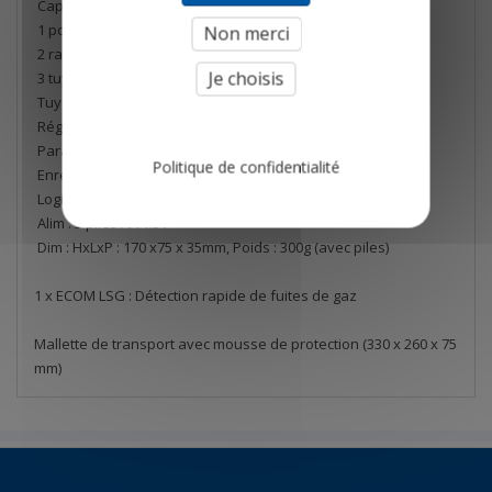
Capteur de qualité supérieure
1 poire de mise en pression / 1 vanne 4 voies
Non merci
2 raccords coniques d'étanchéité
Je choisis
3 tuyaux raccordement PVC / 1 écouteur stéréo
Tuyau interne en Viton
Réglage de la réactivité capteur
Paramètrage des temps de stabilisation / mesure / test
Politique de confidentialité
Enregistreur des mesures et Datalogging
Logiciel PC "ecom-DP Logger" : à télécharger
Alim : 3 piles AA 1.5V
Dim : HxLxP : 170 x75 x 35mm, Poids : 300g (avec piles)
1 x ECOM LSG : Détection rapide de fuites de gaz
Mallette de transport avec mousse de protection (330 x 260 x 75
mm)