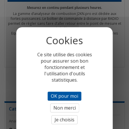
Mesurez en continu pendant plusieurs heures.
La gamme d’analyseur de combustion J2KN.pro est dédiée aux
fortes puissances. Le boîtier de commande à distance par RADIO
permet de régler sans faire d’aller retour entre le point de mesure et
le brûleur.
Equipé NO NO2 SO2 pour vos mesures de rejets règlementaires
*Quantité limitée, nous consulter s'il-vous plaît*
Détail
Ce site utilise des cookies
pour assurer son bon
fonctionnement et
l'utilisation d'outils
statistiques.
1
OK pour moi
Non merci
Catégories
Je choisis
Analyseurs de combustion