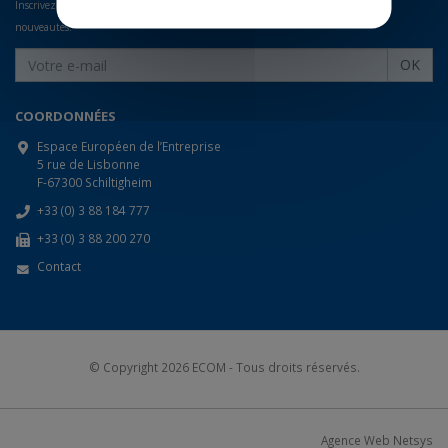
Inscrivez-vous à notre newsletter pour recevoir nos offres promotionnelles et les
nouveautés.
OK
COORDONNÉES
Espace Européen de l’Entreprise
5 rue de Lisbonne
F-67300 Schiltigheim
+33 (0) 3 88 184 777
+33 (0) 3 88 200 270
Contact
© Copyright 2026
ECOM
- Tous droits réservés.
Agence Web Netsys