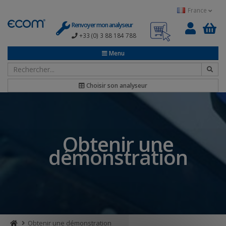
Panneau de gestion des cookies
France
Renvoyer mon analyseur
+33 (0) 3 88 184 788
0
Menu
Choisir son analyseur
Obtenir une
démonstration
Obtenir une démonstration