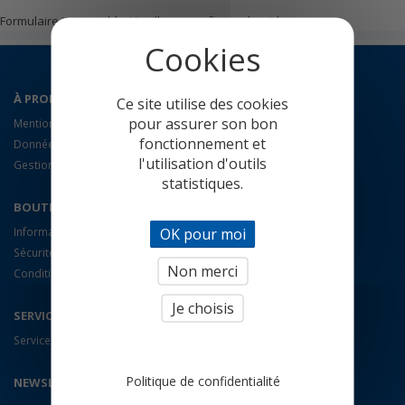
Formulaire introuvable. Veuillez reconfigurer le widget.
À PROPOS
Ce site utilise des cookies
pour assurer son bon
Mentions légales
fonctionnement et
Données personnelles
l'utilisation d'outils
Gestion des cookies
statistiques.
BOUTIQUE
OK pour moi
Informations de livraison
Sécurité des paiements
Non merci
Conditions générales de ventes
Je choisis
SERVICE CLIENT
Services ECOM
Politique de confidentialité
NEWSLETTER