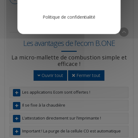
Le châssis de l’ECOM B est en aluminium, pour une
longévité maximum. Il est garanti 10 ans !
Politique de confidentialité
Les avantages de l’ecom B.ONE
La micro-mallette de combustion simple et
efficace !
Ouvrir tout
Fermer tout
Les applications Ecom sont offertes !
Il se fixe à la chaudière
L’attestation directement sur l’imprimante !
Important ! La purge de la cellule CO est automatique