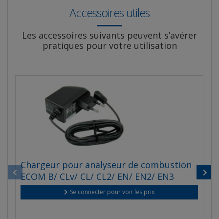
Accessoires utiles
Les accessoires suivants peuvent s’avérer
pratiques pour votre utilisation
Chargeur pour analyseur de combustion
S
ECOM B/ CLv/ CL/ CL2/ EN/ EN2/ EN3
c
E
Se connecter pour voir les prix