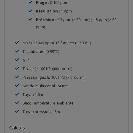
Plage :
0-100 ppm
Résolution :
1 ppm
Précision :
± 3 ppm (≤ 20 ppm) ; ± 5 ppm (> 20
ppm)
NO* (0-5000 ppm), T° fumées (0-500°C)
T° ambiante (0-99°C)
ΔT*
Tirage (± 100 hPa)(kit fourni)
Pression gaz (± 100 hPa)(kit fourni)
Sonde multi-canal 150mm
Tuyau 1.6m
Stick Température ambiante
Tuyau pression 1.5m
Calculs