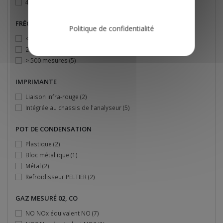
4h
(2)
FRÉQUENCE D'UTILISATION
Politique de confidentialité
< 200 mesures
(3)
200 à 500 mesures
(3)
> 500 mesures
(5)
IMPRIMANTE
Liaison infra-rouge
(2)
Intégrée au chassis de l'analyseur
(5)
POT DE CONDENSATION
Plastique
(2)
Bloc métallique
(1)
Métal
(2)
Refroidisseur PELTIER
(2)
GAZ MESURÉ 02, CO
NO NOx équivalent NO
(7)