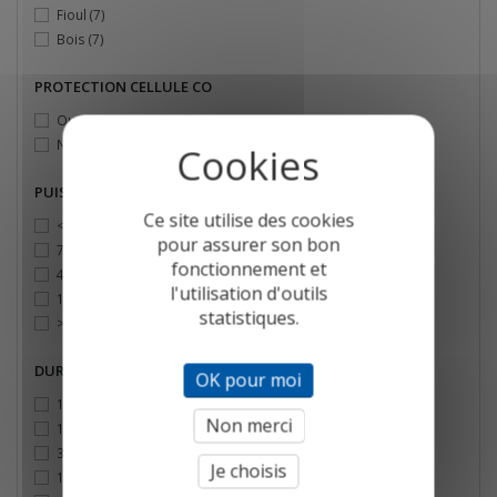
Fioul
(7)
Bois
(7)
PROTECTION CELLULE CO
Oui
(7)
Non
(1)
PUISSANCE INSTALLATION
Ce site utilise des cookies
< 70KW
(3)
pour assurer son bon
70 - 400KW
(4)
fonctionnement et
400KW - 1 MW
(4)
l'utilisation d'outils
1 MW - 4 MW
(2)
statistiques.
> 4 MW
(1)
DURÉE DE MESURE
OK pour moi
1 minute
(4)
Non merci
15 minutes
(5)
30 minutes
(7)
Je choisis
1h
(4)