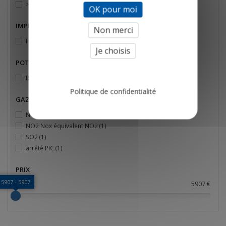
> 500 mesures
(1)
OK pour moi
IMPRIMANTE
Non merci
Intégrée au chassis de l'analyseur
(1)
Je choisis
POT DE CONDENSATION
Refroidisseur PELTIER
(1)
Politique de confidentialité
GAZ MESURÉ 02, CO
NO NOx équivalent NO
(1)
NO2 Nox équivalent NO2
(1)
SO2
(1)
arrêté PIC
(1)
PRIX
5907 - 5907
5907 €
5907 €