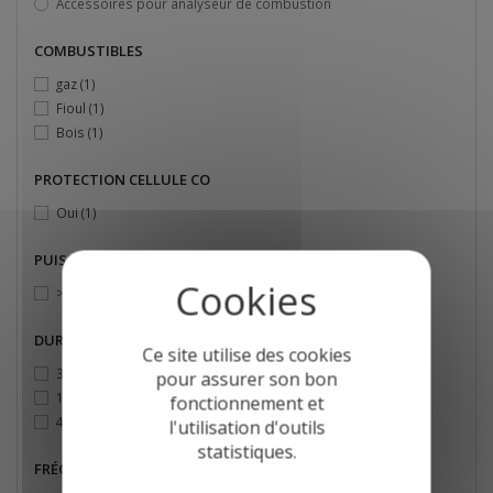
Accessoires pour analyseur de combustion
COMBUSTIBLES
gaz
(1)
Fioul
(1)
Bois
(1)
PROTECTION CELLULE CO
Oui
(1)
PUISSANCE INSTALLATION
> 4 MW
(1)
DURÉE DE MESURE
Ce site utilise des cookies
30 minutes
(1)
pour assurer son bon
1h
(1)
fonctionnement et
4h
(1)
l'utilisation d'outils
statistiques.
FRÉQUENCE D'UTILISATION