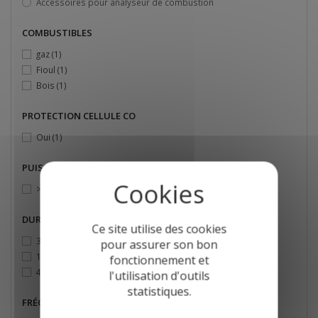
Accessoires pour analyseur de combustion
COMBUSTIBLES
gaz
(1)
Fioul
(1)
Bois
(1)
PROTECTION CELLULE CO
Oui
(1)
PUISSANCE INSTALLATION
> 4 MW
(1)
DURÉE DE MESURE
Ce site utilise des cookies
30 minutes
(1)
pour assurer son bon
1h
(1)
fonctionnement et
4h
(1)
l'utilisation d'outils
statistiques.
FRÉQUENCE D'UTILISATION