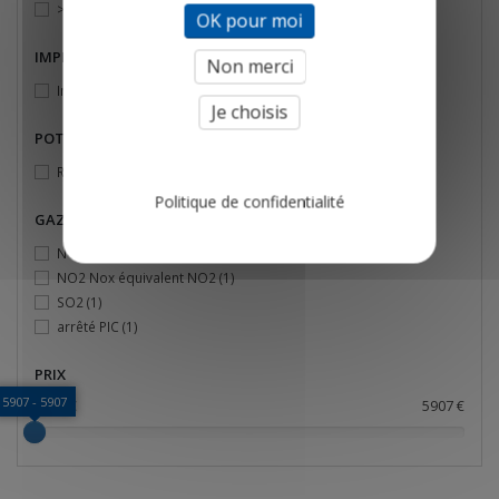
> 500 mesures
(1)
OK pour moi
IMPRIMANTE
Non merci
Intégrée au chassis de l'analyseur
(1)
Je choisis
POT DE CONDENSATION
Refroidisseur PELTIER
(1)
Politique de confidentialité
GAZ MESURÉ 02, CO
NO NOx équivalent NO
(1)
NO2 Nox équivalent NO2
(1)
SO2
(1)
arrêté PIC
(1)
PRIX
5907 - 5907
5907 €
5907 €